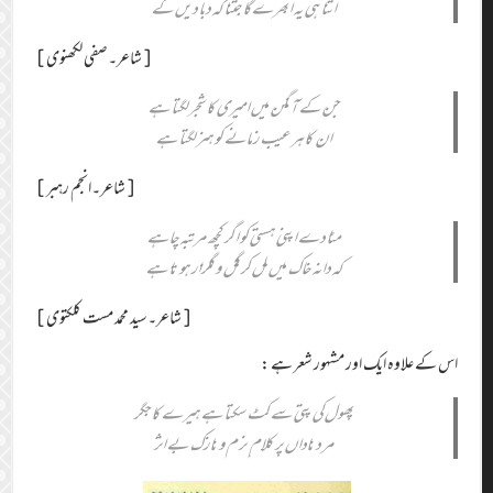
اُتنا ہی یہ اُبھرے گا جتنا کہ دبا دیں گے
[شاعر۔صفی لکھنوی]
جن کے آنگن میں امیری کا شجر لگتا ہے
ان کا ہر عیب زمانے کو ہنر لگتا ہے
[شاعر۔انجم رہبر]
مٹا دے اپنی ہستی کو اگر کچھ مرتبہ چاہے
کہ دانہ خاک میں مل کر گل و گلزار ہوتا ہے
[شاعر۔سید محمد مست کلکتوی]
اس کے علاوہ ایک اور مشہور شعر ہے :
پھول کی پتی سے کٹ سکتا ہے ہیرے کا جگر
مر د ناداں پر کلام ِ نر م و نازک بے اثر