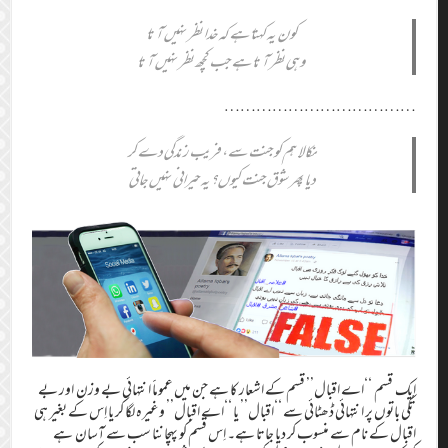
کون یہ کہتا ہے کہ خدا نظر نہیں آتا
وہی نظر آتا ہے جب کچھ نظر نہیں آتا
………………………………
نکالا ہم کو جنت سے، فریب زندگی دے کر
دیا پھر شوق جنت کیوں؟ یہ حیرانی نہیں جاتی
ایک قسم ‘‘اے اقبال’’ قسم کے اشعار کا ہے جن میں عموماََ انتہائی بے وزن اور بے
تُکی باتوں پر انتہائی ڈھٹائی سے ‘‘اقبال’’ یا ‘‘اے اقبال’’ وغیرہ لگا کر یا اِس کے بغیر ہی
اقبال کے نام سے منسوب کر دیا جاتا ہے۔ اِس قسم کو پہچاننا سب سے آسان ہے