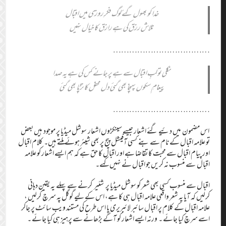
خدا کو بھول گئے لوگ فکرِ روزی میں اقبال
تلاش رزق کی ہے رازق کا خیال نہیں
………………………………
نکلی تو لبِ اقبال سے ہے پر جانے کس کی ہے یہ صدا
پیغامِ سکوں پہنچا بھی گئی دل محفل کا تڑپا بھی گئی​
………………………………
اس مضمون میں دئیے گئے اشعار جیسے سینکڑوں اشعار سوشل میڈیا پر موجود ہیں بعض
تو علامہ اقبال کے نام سے بنے کسی آفیشل پیج پر بھی شیئر ہوئے ملتے ہیں۔ کلام اقبال
اور پیام اقبال سے محبت کا تقاضا ہے اور اقبال کا حق ہے کہ ہم ایسے اشعار کو علامہ
اقبال سے منسوب نہ کریں جو اقبال نے نہیں کہے۔
اقبال سے منسوب کسی بھی شعر کو سوشل میڈیا پر شئیر کرنے سے پہلے یہ یقین دہانی
کرلیں کہ آیا یہ شعر واقعی علامہ اقبال ہی کا ہے، اس کے لیے گوگل پہ سرچ کرلیں ،
علامہ اقبال کے کلام پر اقبال سائبر لائبریری یا اس طرح کی مستند ویب سائٹ پر جاکر
اسے سرچ کیا جائے ۔ ورنہ ایسے اشعار کو آگے بڑھانے سے پرہیز ہی کیا جائے ۔