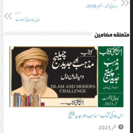
روحانی ڈاک – اکتوبر 2018ء
آئندہ
دل اپنا دماغ رکھتا ہے
متعلقہ مضامین
اس ماہ کی کتاب – مذہب اور جدید چیلنج
ستمبر 2023