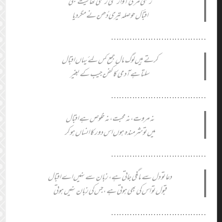
زخمی مری آواز تھی زخمی تھاگیت بھی
اقباؔل حوصلہ تیری دُھن نے مگردیا
………………………………
کرتے ہیں لوگ مال جمع کس لئے یہاں اقبال
سلتا ہے آدمی کا کفن جیب کے بغیر
………………………………
نہ مروت،نہ محبت،نہ خلوص ہے اقبال
میں تو شرمندہ ہوں اس دور کا انساں ہو کر
………………………………
دعا تو دل سے مانگی جاتی ہے، زبان سے نہیں اے اقبال
قبول تو اس کی بھی ہوتی ہے ،جس کی زبان نہیں ہوتی
………………………………