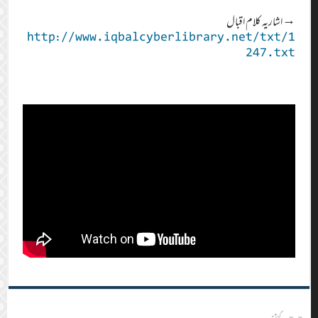
→اشاریہ کلام اقبال
http://www.iqbalcyberlibrary.net/txt/1
247.txt
گزشتہ