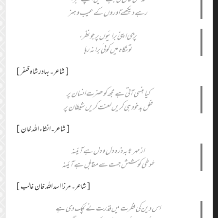
رہے دیکھتے اوروں کے عیب و ہنر
پڑی اپنی برائیوں پر جو نظر،
تو نگاہ میں کوئی برا نہ رہا
[شاعر۔بہادر شاہ ظفر]
کیا ہنسی آتی ہے مجھ کو حضرت انسان پر
فعل بد خود ہی کریں لعنت کریں شیطان پر
[شاعر۔انشاء اللہ خان]
از مہر تا بہ ذرّہ دل و دل ہے آئینہ
طوطی کوشش جہت سے مقابل ہے آئینہ
[شاعر۔مرزا اسد اللہ خان غالب]
اس دین کی فطرت میں قدرت نے لچک دی ہے