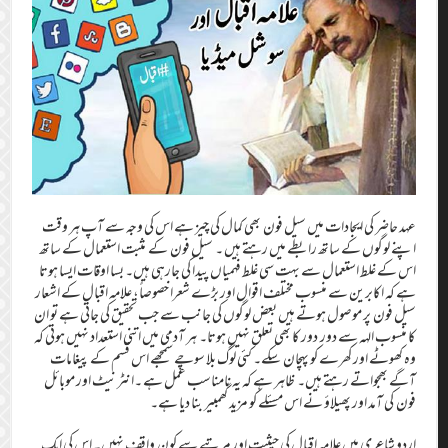
عہد حاضر کی ایجادات میں سیل فون بھی کمال کی چیز ہے اس کی وجہ سے آپ ہر وقت
اپنے لوگوں کے ساتھ رابطے میں رہتے ہیں ۔ سیل فون کے مثبت استعمال کے ساتھ
اس کے غلط استعمال سے بہت سی غلط فہمیاں پیدا کی جارہی ہیں۔ بسا اوقات ایسا ہوتا
ہے کہ اکابرین سے منسوب مختلف اقوال اور بڑے شعرا خصوصاً، علامہ اقبال کے اشعار
سیل فون پر موصول ہوتے ہیں بعض لوگوں کی جانب سے جب تحقیق کی جاتی ہے تو ان
کا منسوب الہہ سے دور دور کا بھی تعلق نہیں ہوتا۔ ہر آدمی میں اتنی استعداد نہیں ہوتی کہ
وہ کھوٹے اور کھرے کو پہچان سکے۔ کئی لوگ بلا سوچے سمجھے اس قسم کے پیغامات
آگے بھجواتے رہتے ہیں۔ ظاہر ہے کہ یہ نامناسب عمل ہے ۔انٹرنیٹ اور موبائل
فون کی آمد اور پھیلاؤ نے اس مسئلے کو مزید گھمبیر بنا دیا ہے۔
اردو شاعری میں علامہ اقبال کی حیثیت اور مرتبے سے کون واقف نہیں۔ اس کی ایک