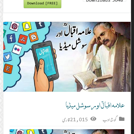
Downloads
5648
Download [FREE]
علامہ اقبالؒ اور سوشل میڈیا
گوشۂ ادب
21,015 قاری