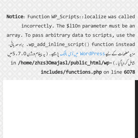
Notice
: Function WP_Scripts::localize was called
incorrectly. The $l10n parameter must be an
array. To pass arbitrary data to scripts, use the
wp_add_inline_script() function instead. براہ مہربانی،
مزید معلومات کے لیے
WordPress میں ڈی بگنگ
پڑھیے۔ (یہ پیغام ورژن 5.7.0 میں
شامل کر دیا گیا۔) in
/home/zhzs30majasl/public_html/wp-
includes/functions.php
on line
6078