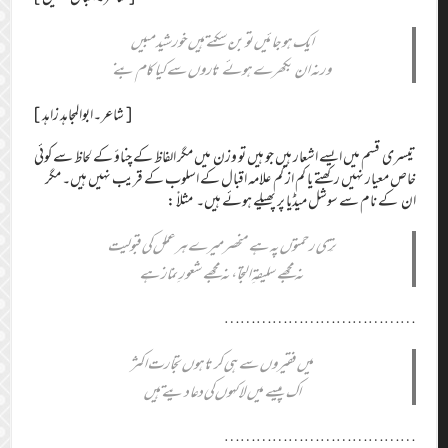
ایک ہو جائیں تو بن سکتے ہیں خورشید مبیں
ورنہ ان بکھرے ہوئے تاروں سے کیا کام بنے
[شاعر۔ابوالمجاہد زاہد]
تیسری قسم میں ایسے اشعار ہیں جو ہیں تو وزن میں مگر الفاظ کے چناؤ کے لحاظ سے کوئی
خاص معیار نہیں رکھتے یا کم از کم علامہ اقبال کے اسلوب کے قریب نہیں ہیں۔ مگر
ان کے نام سے سوشل میڈیا پر پھیلے ہوئے ہیں۔ مثلاْ :
تِری رحمتوں پہ ہے منحصر میرے ہر عمل کی قبولیت
نہ مجھے سلیقہِ التجا، نہ مجھے شعورِ نماز ہے
………………………………
میں فقیروں سے ہی کرتا ہوں تجارت اکثر
اک پیسے میں لاکهوں کی دعا دیتے ہیں
………………………………