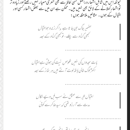
کیونکہ اِس میں شامل اشعار دراصل کسی لحاظ سے بھی شعری معیار نہیں رکھتے اور زیادہ تر
تو اشعار کہلانے کے لائق بھی نہیں ہیں۔ ممکن ہے ان میں سے بعض اشعار کسی اور
اقبال کے ہوں ۔ مثالیں ملاحظہ ہوں:
ضمیر جاگ ہی جاتا ہے,اگر زندہ ہو اقبال
کبھی گناہ سے پہلے، تو کبھی گناہ کے بعد
………………………………
بات سجدوں کی نہیں خلوصِ نیت کی ہوتی ہے اقبال
اکثر لوگ خالی ہاتھ لوٹ آتے ہیں ہر نماز کے بعد
………………………………
اقبال تیرے عشق نے سب بل دیے نکال
مدت سے آرزو تھی کہ سیدھا کرے کوئی
………………………………