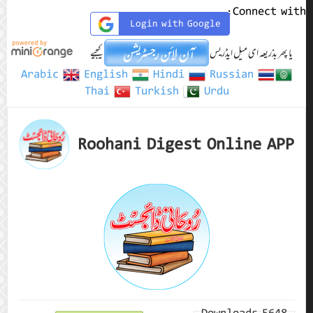
Connect with:
Login with Google
یا پھر بذریعہ ای میل ایڈریس
کیجیے
Arabic
English
Hindi
Russian
Thai
Turkish
Urdu
Roohani Digest Online APP