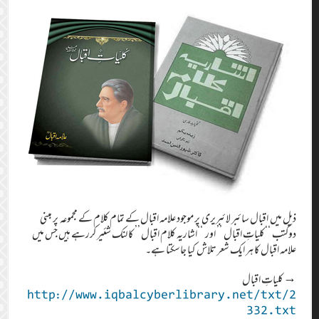
ذیل میں اقبال سائبر لائبریری پر موجود علامہ اقبال کے تمام کلام کے مجموعہ پر مبنی
دوکتب ‘‘کلیاتِ اقبال ’’ اور ‘‘اشاریہ کلام اقبال ’’ کا لنک شئیر کررہے ہیں جس میں
علامہ اقبال کا ہر ایک شعر تلاش کیا جاسکتا ہے۔
→کلیاتِ اقبال
http://www.iqbalcyberlibrary.net/txt/2
332.txt