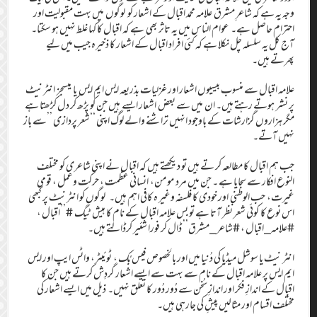
وجہ یہ ہے کہ شاعرِ مشرق علامہ محمد اقبال کے اشعار کو لوگوں میں بہت مقبولیت اور
احترام حاصل ہے۔ عوام الناس میں یہ تاثر بھی ہے کہ اقبال کا کہا غلط نہیں ہو سکتا۔
آج کل یہ سلسلہ چل نکلا ہے کہ کئی افراد اقبال کے اشعار کا ذخیرہ جیب میں لیے
پھرتے ہیں۔
علامہ اقبال سے منسوب بیسیوں اشعار اور غزلیات بذریعہ ایس ایم ایس یا میسجز انٹرنیٹ
پر نشر ہوتے رہتے ہیں۔ ان میں سے بعض اشعار ایسے ہیں جن کو پڑھ کر دل کڑھتا ہے
مگر ہزاروں گزارشات کے باوجود انہیں تراشنے والے لوگ اپنی ‘‘شعر پردازی ’’سے باز
نہیں آتے۔
جب ہم اقبال کا مطالعہ کر تے ہیں تو دیکھتے ہیں کہ اقبال نے اپنی شاعری کو مختلف
النوع افکار سے سجایا ہے ۔ جن میں مرد مو من، انسانی عظمت ، حرکت وعمل ، قومی
غیرت، حب الوطنی اور خودی کا فلسفہ وغیر ہ کافی اہم ہیں۔ لوگوں کو انٹرنیٹ پر کبھی
اس نوع کا کوئی شعر نظر آتا ہے تو بس علامہ اقبال کے نام کا ہیش ٹیگ #’’اقبال ،
#علامہ_اقبال ، #شاعر_مشرق’’ ڈال کر فورا شئیر کرڈالتے ہیں۔
انٹر نیٹ یا سوشل میڈیا کی دُنیا میں اور بالخصوص فیس بُک ، ٹوئیٹر، واٹس ایپ اور ایس
ایم ایس پر علامہ اقبال کے نام سے بہت سے ایسے اشعار گردِش کرتے ہیں جن کا
اقبال کے اندازِ فکر اور اندازِ سُخن سے دُور دُور کا تعلق نہیں۔ ذیل میں ایسے اشعار کی
مختلف اقسام اور مثالیں پیشِ کی جارہی ہیں۔