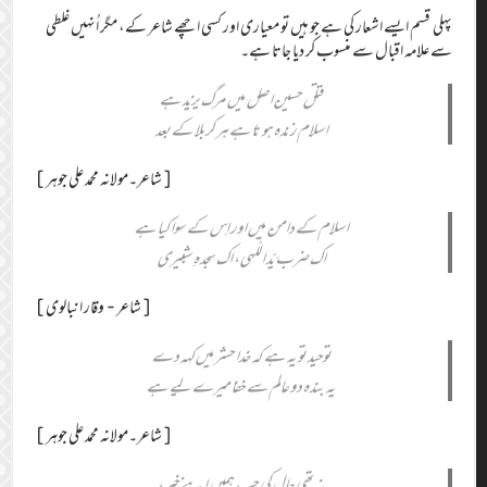
پہلی قسم ایسے اشعار کی ہے جو ہیں تو معیاری اور کسی اچھے شاعر کے، مگر اُنہیں غلطی
سے علامہ اقبال سے منسوب کر دیا جاتا ہے۔
قتل حسین اصل میں مرگ یزید ہے
اسلام زندہ ہوتا ہے ہر کربلا کے بعد
[شاعر۔مولانہ محمد علی جوہر]
اسلام کے دامن میں اور اِس کے سِوا کیا ہے
اک ضرب یَدّ اللّٰہی، اک سجدہِ شبیری
[شاعر- وقار انبالوی]
توحید تو یہ ہے کہ خدا حشر میں کہہ دے
یہ بندہ دو عالم سے خفا میرے لیے ہے
[شاعر۔مولانہ محمد علی جوہر]
نہ تھی حال کی جب ہمیں اپنے خبر،