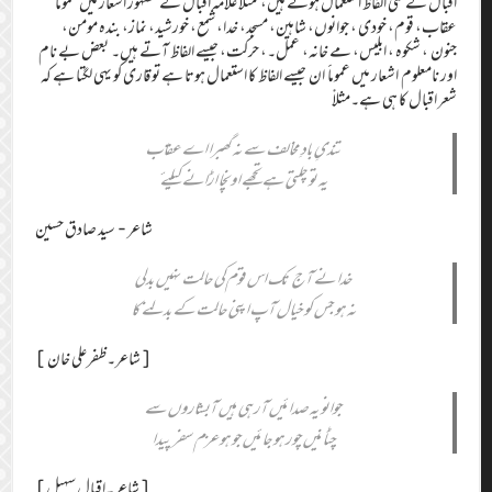
اقبال کے کئی الفاظ استعمال ہوئے ہیں، مثلاً علامہ اقبال کے مشہور اشعار میں عموماً
عقاب، قوم، خودی ، جوانوں، شاہین، مسجد، خدا، شمع، خورشید، نماز، بندہ مومن،
جنون ، شکوہ ، ابلیس، مے خانہ، عمل۔، حرکت، جیسے الفاظ آتے ہیں۔ بعض بے نام
اور نامعلوم اشعار میں عموماََ ان جیسے الفاظ کا استعمال ہوتا ہے تو قاری کو یہی لگتا ہے کہ
شعر اقبال کا ہی ہے۔مثلاْ
تندیِ بادِ مخالف سے نہ گھبرا اے عقاب
یہ تو چلتی ہے تجھے اونچا اڑانے کیلئے
شاعر- سید صادق حسین
خدا نے آج تک اس قوم کی حالت نہیں بدلی
نہ ہو جس کو خیال آپ اپنی حالت کے بدلنے کا
[شاعر۔ظفرعلی خان]
جوانو یہ صدائیں آرہی ہیں آبشاروں سے
چٹانیں چور ہو جائیں جو ہو عزم سفر پیدا
[شاعر۔اقبال سہیل]