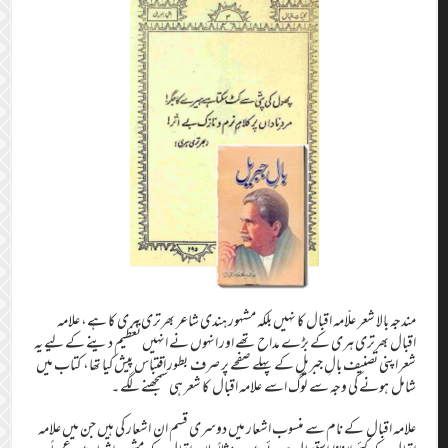
مندجہ بالا شعر علّامہ اقبال کا نہیں بلکہ مشہور ہندی شاعر بھرتری ہری کا ہے، علامہ
اقبال بھرتری ہری کے بڑے مداح تھے اور انہوں نے انہیں تعظیم دینے کے لیے یہ
شعر اپنی تصنیف بالِ جبریل کے پہلے صفحے پر صرف بطور اقتباس پیش کیا تھا، کتاب میں
شامل ہونے کی وجہ سے لوگ اسے علامہ اقبال کا شعر ہی سمجھنے لگے ۔
علامہ اقبال کے نام سے منسوب اشعار میں دوسری قسم ان اشعار کی ہیں جن میں علامہ