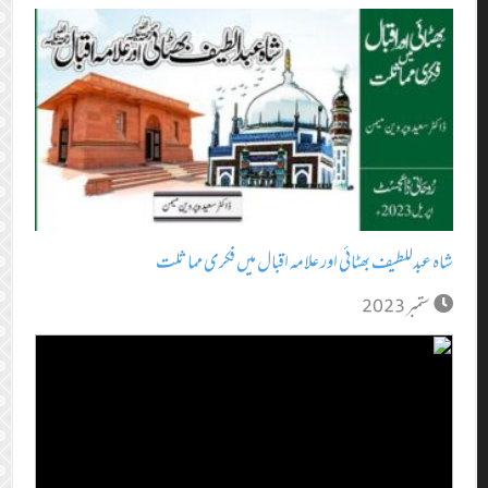
شاہ عبدللطیف بھٹائی اور علامہ اقبال میں فکری مماثلت
ستمبر 2023